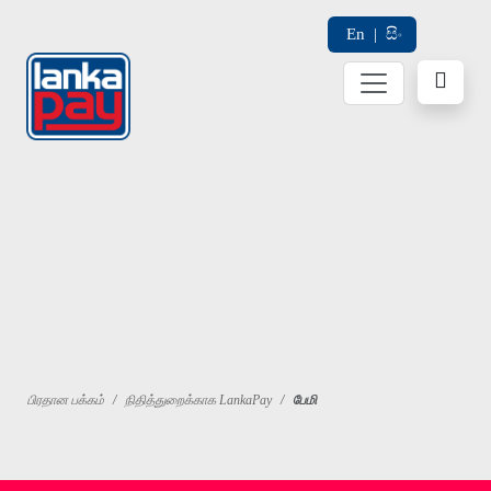
En
|
සිං
பிரதான பக்கம்
நிதித்துறைக்காக LankaPay
பேமி