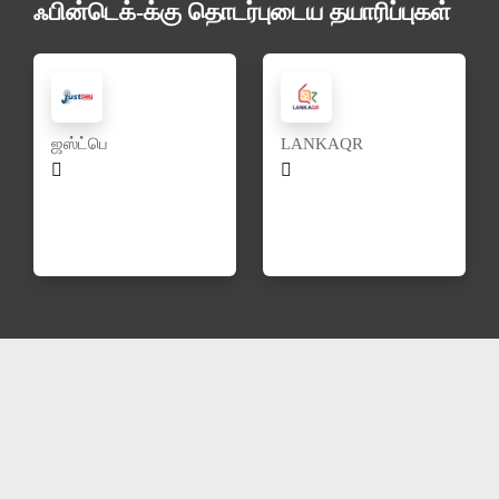
ஃபின்டெக்-க்கு தொடர்புடைய தயாரிப்புகள்
ஜஸ்ட்பெ
LANKAQR