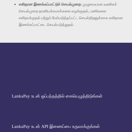
எளிதான இணக்கப்பாட்டுச் செயல்முறை:
முழுமையான வணிகச்
செயல்முறை தானியக்கமாக்கலை வழங்குதல், பணிகளை
எளிதாக்குதல் மற்றும் மேம்படுத்தப்பட்ட செயல்திறனுக்காக எளிதான
இணக்கப்பாட்டை செயல்படுத்துதல்.
LankaPay உடன் ஒப்பந்தத்தில் கையெழுத்திடுங்கள்
LankaPay உடன் API இணைப்பை உருவாக்குங்கள்