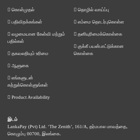
கொள்முதல்
தொழில் வாய்ப்பு
பதிவிறக்கங்கள்
எம்மை தொடர்புகொள்ள
வழமையான கேள்வி மற்றும்
தனியுரிமைக்கொள்கை
பதில்கள்
குக்கீ பயன்பாட்டுக்கான
தகவலறியும் உரிமை
கொள்கை
ஆளுகை
எங்களுடன்
கற்றுக்கொள்ளுங்கள்
Product Availability
இடம்
LankaPay (Pvt) Ltd. ‘The Zenith’, 161/A, தர்மபால மாவத்தை,
கொழும்பு 00700, இலங்கை.