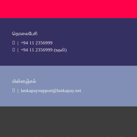
தொலைபேசி
| +94 11 2356999
| +94 11 2356999 (உதவி)
மின்னஞ்சல்
| lankapaysupport@lankapay.net