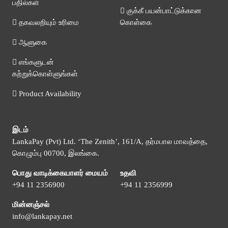
பதில்கள்
குக்கீ பயன்பாட்டுக்கான
தகவலறியும் உரிமை
கொள்கை
ஆளுகை
எங்களுடன்
கற்றுக்கொள்ளுங்கள்
Product Availability
இடம்
LankaPay (Pvt) Ltd. ‘The Zenith’, 161/A, தர்மபால மாவத்தை,
கொழும்பு 00700, இலங்கை.
பொது வாடிக்கையாளர் மையம்
உதவி
+94 11 2356900
+94 11 2356999
மின்னஞ்சல்
info@lankapay.net