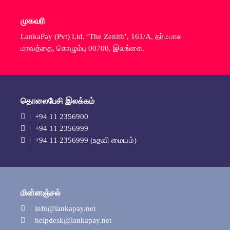
முகவரி
LankaPay (Pvt) Ltd. ‘The Zenith’, 161/A, தர்மபால
மாவத்தை, கொழும்பு 00700, இலங்கை.
தொலைபேசி இலக்கம்
| +94 11 2356900
| +94 11 2356999
| +94 11 2356999 (உதவி மையம்)
மின்னஞ்சல்
| info@lankapay.net
| helpdesk@lankapay.net