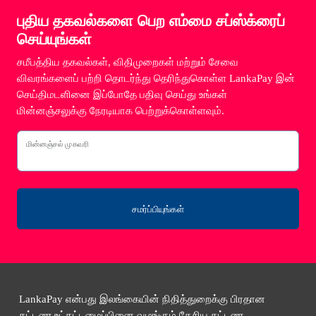
புதிய தகவல்களை பெற எம்மை சப்ஸ்க்ரைப்
செய்யுங்கள்
சமீபத்திய தகவல்கள், விதிமுறைகள் மற்றும் சேவை
விவரங்களைப் பற்றி தொடர்ந்து தெரிந்துகொள்ள LankaPay இன்
செய்திமடளினை இப்போதே பதிவு செய்து உங்கள்
மின்னஞ்சலுக்கு நேரடியாக பெற்றுக்கொள்ளவும்.
மின்னஞ்சல் முகவரி
சமர்ப்பியுங்கள்
LankaPay என்பது இலங்கையின் நிதித்துறைக்கு பிரதான
கட்டண உட்கட்டமைப்பினை வழங்கும் தேசிய கட்டண