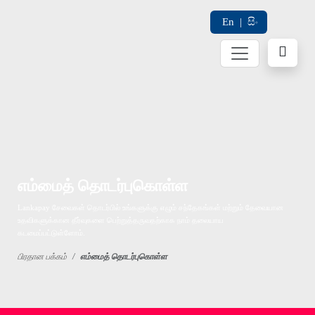
En
|
සිං
எம்மைத் தொடர்புகொள்ள
Lankapay சேவைகள் தொடர்பில் உங்களுக்கு எழும் சந்தேகங்கள் மற்றும் தேவையான
உதவிகளுக்கான தீர்வுகளை பெற்றுத்தருவதற்காக நாம் தலையாய
கடமைப்பட்டுள்ளோம்.
பிரதான பக்கம்
எம்மைத் தொடர்புகொள்ள